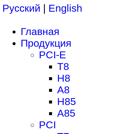
Русский
|
English
Главная
Продукция
PCI-E
T8
H8
A8
H85
A85
PCI