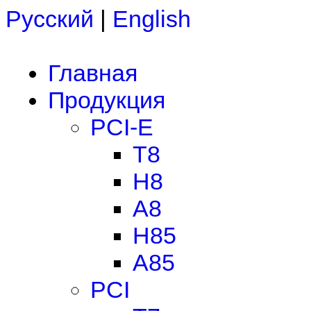
Русский
|
English
Главная
Продукция
PCI-E
T8
H8
A8
H85
A85
PCI