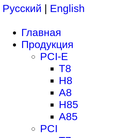
Русский
|
English
Главная
Продукция
PCI-E
T8
H8
A8
H85
A85
PCI