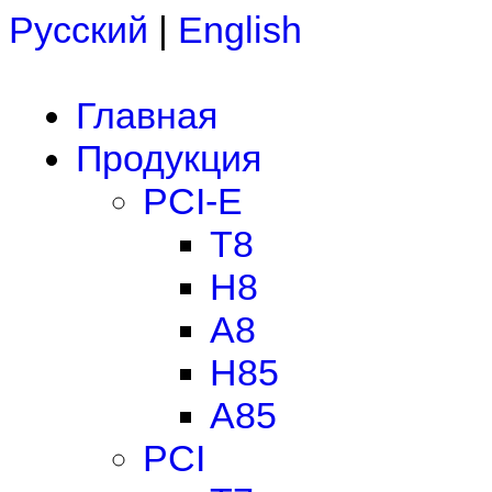
Русский
|
English
Главная
Продукция
PCI-E
T8
H8
A8
H85
A85
PCI