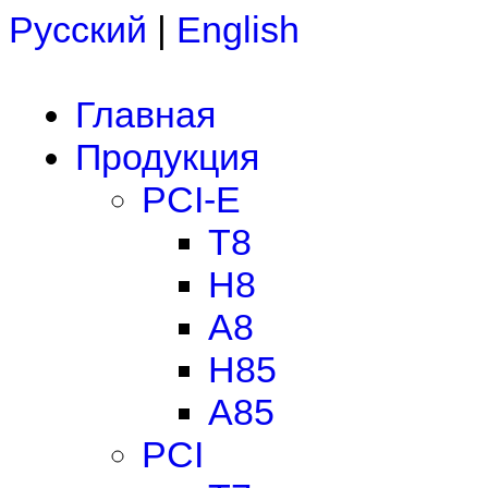
Русский
|
English
Главная
Продукция
PCI-E
T8
H8
A8
H85
A85
PCI