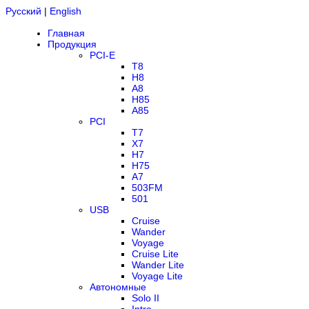
Русский
|
English
Главная
Продукция
PCI-E
T8
H8
A8
H85
A85
PCI
T7
X7
H7
H75
A7
503FM
501
USB
Cruise
Wander
Voyage
Cruise Lite
Wander Lite
Voyage Lite
Автономные
Solo II