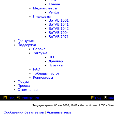
Intro
Theme
Медиаплееры
Ventus
Планшеты
BeTAB 1001
BeTAB 1041
BeTAB 1042
BeTAB 7004
BeTAB 7071
Где купить
Поддержка
Сервис
Загрузка
ПО
Драйвер
Плагины
FAQ
Таблицы частот
Коннекторы
Форум
Пресса
О компании
Вход
Регистрация
FAQ
Пои
Текущее время: 08 авг 2026, 18:02 • Часовой пояс: UTC + 3 ча
Сообщения без ответов
|
Активные темы