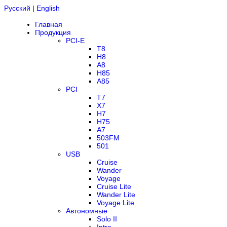
Русский
|
English
Главная
Продукция
PCI-E
T8
H8
A8
H85
A85
PCI
T7
X7
H7
H75
A7
503FM
501
USB
Cruise
Wander
Voyage
Cruise Lite
Wander Lite
Voyage Lite
Автономные
Solo II