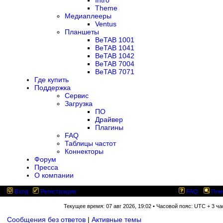
Intro
Theme
Медиаплееры
Ventus
Планшеты
BeTAB 1001
BeTAB 1041
BeTAB 1042
BeTAB 7004
BeTAB 7071
Где купить
Поддержка
Сервис
Загрузка
ПО
Драйвер
Плагины
FAQ
Таблицы частот
Коннекторы
Форум
Пресса
О компании
Вход
Регистрация
FAQ
Пои
Текущее время: 07 авг 2026, 19:02 • Часовой пояс: UTC + 3 ча
Сообщения без ответов
|
Активные темы