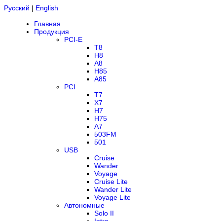
Русский
|
English
Главная
Продукция
PCI-E
T8
H8
A8
H85
A85
PCI
T7
X7
H7
H75
A7
503FM
501
USB
Cruise
Wander
Voyage
Cruise Lite
Wander Lite
Voyage Lite
Автономные
Solo II