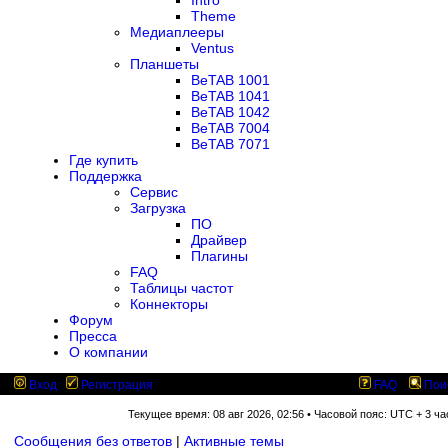
Intro
Theme
Медиаплееры
Ventus
Планшеты
BeTAB 1001
BeTAB 1041
BeTAB 1042
BeTAB 7004
BeTAB 7071
Где купить
Поддержка
Сервис
Загрузка
ПО
Драйвер
Плагины
FAQ
Таблицы частот
Коннекторы
Форум
Пресса
О компании
Вход
Регистрация
FAQ
Пои
Текущее время: 08 авг 2026, 02:56 • Часовой пояс: UTC + 3 ча
Сообщения без ответов
|
Активные темы