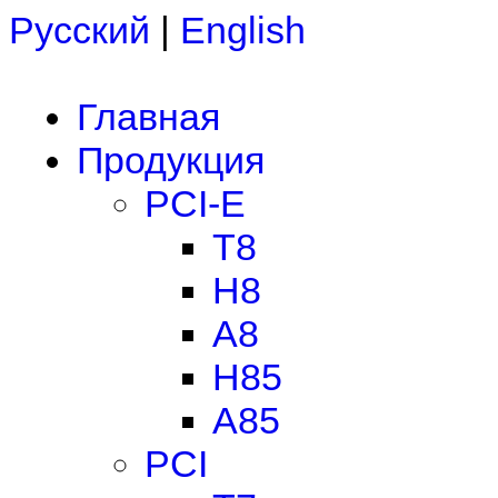
Русский
|
English
Главная
Продукция
PCI-E
T8
H8
A8
H85
A85
PCI