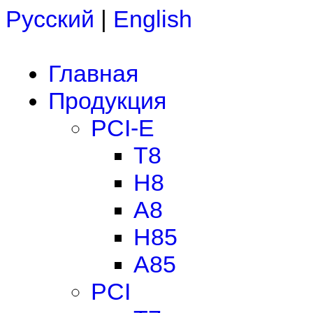
Русский
|
English
Главная
Продукция
PCI-E
T8
H8
A8
H85
A85
PCI