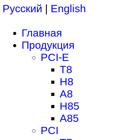
Русский
|
English
Главная
Продукция
PCI-E
T8
H8
A8
H85
A85
PCI