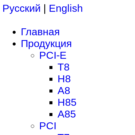
Русский
|
English
Главная
Продукция
PCI-E
T8
H8
A8
H85
A85
PCI