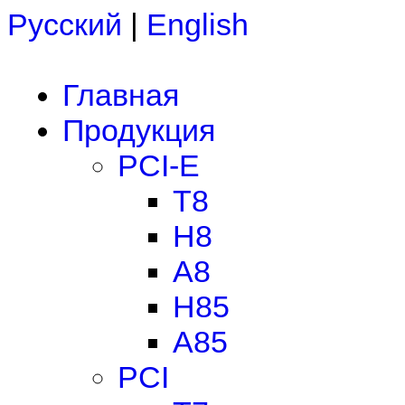
Русский
|
English
Главная
Продукция
PCI-E
T8
H8
A8
H85
A85
PCI