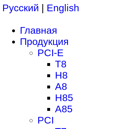
Русский
|
English
Главная
Продукция
PCI-E
T8
H8
A8
H85
A85
PCI