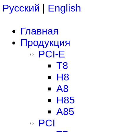
Русский
|
English
Главная
Продукция
PCI-E
T8
H8
A8
H85
A85
PCI