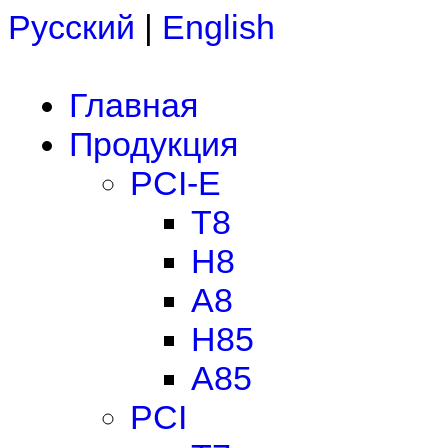
Русский
|
English
Главная
Продукция
PCI-E
T8
H8
A8
H85
A85
PCI