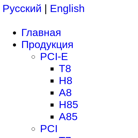
Русский
|
English
Главная
Продукция
PCI-E
T8
H8
A8
H85
A85
PCI