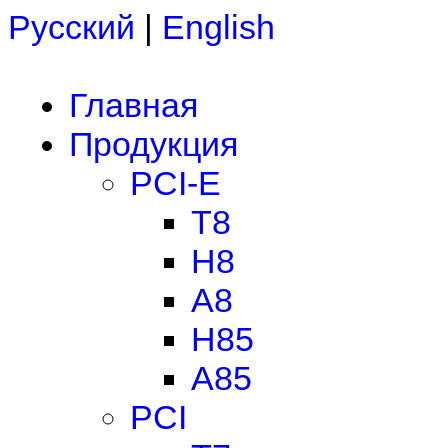
Русский
|
English
Главная
Продукция
PCI-E
T8
H8
A8
H85
A85
PCI