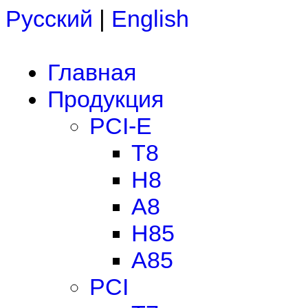
Русский
|
English
Главная
Продукция
PCI-E
T8
H8
A8
H85
A85
PCI