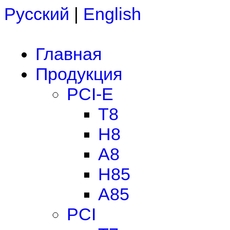
Русский
|
English
Главная
Продукция
PCI-E
T8
H8
A8
H85
A85
PCI