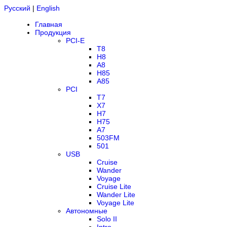
Русский
|
English
Главная
Продукция
PCI-E
T8
H8
A8
H85
A85
PCI
T7
X7
H7
H75
A7
503FM
501
USB
Cruise
Wander
Voyage
Cruise Lite
Wander Lite
Voyage Lite
Автономные
Solo II