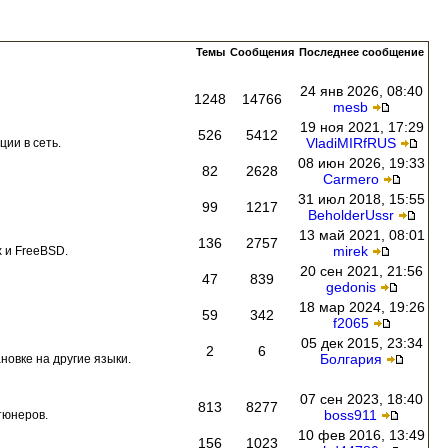
Темы
Сообщения
Последнее сообщение
24 янв 2026, 08:40
1248
14766
mesb
19 ноя 2021, 17:29
526
5412
VladiMIRfRUS
ии в сеть.
08 июн 2026, 19:33
82
2628
Carmero
31 июл 2018, 15:55
99
1217
BeholderUssr
13 май 2021, 08:01
136
2757
mirek
 и FreeBSD.
20 сен 2021, 21:56
47
839
gedonis
18 мар 2024, 19:26
59
342
f2065
05 дек 2015, 23:34
2
6
Болгария
новке на другие языки.
07 сен 2023, 18:40
813
8277
boss911
тюнеров.
10 фев 2016, 13:49
156
1023