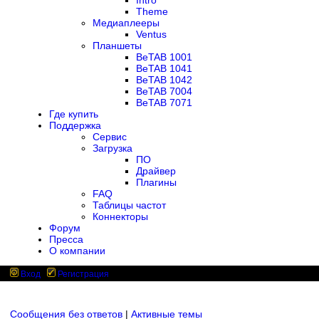
Intro
Theme
Медиаплееры
Ventus
Планшеты
BeTAB 1001
BeTAB 1041
BeTAB 1042
BeTAB 7004
BeTAB 7071
Где купить
Поддержка
Сервис
Загрузка
ПО
Драйвер
Плагины
FAQ
Таблицы частот
Коннекторы
Форум
Пресса
О компании
Вход
Регистрация
Сообщения без ответов
|
Активные темы