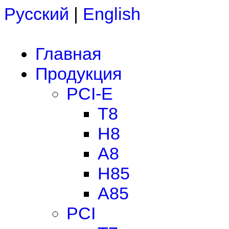
Русский
|
English
Главная
Продукция
PCI-E
T8
H8
A8
H85
A85
PCI