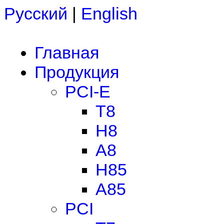
Русский
|
English
Главная
Продукция
PCI-E
T8
H8
A8
H85
A85
PCI