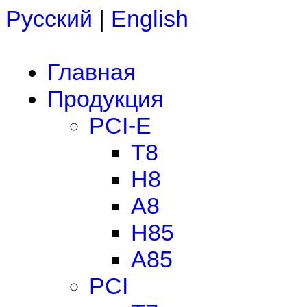
Русский
|
English
Главная
Продукция
PCI-E
T8
H8
A8
H85
A85
PCI