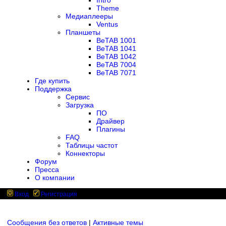
Intro
Theme
Медиаплееры
Ventus
Планшеты
BeTAB 1001
BeTAB 1041
BeTAB 1042
BeTAB 7004
BeTAB 7071
Где купить
Поддержка
Сервис
Загрузка
ПО
Драйвер
Плагины
FAQ
Таблицы частот
Коннекторы
Форум
Пресса
О компании
Вход
Регистрация
Сообщения без ответов
|
Активные темы