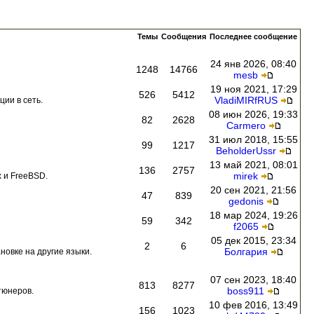
Темы
Сообщения
Последнее сообщение
24 янв 2026, 08:40
1248
14766
mesb
19 ноя 2021, 17:29
526
5412
VladiMIRfRUS
ии в сеть.
08 июн 2026, 19:33
82
2628
Carmero
31 июл 2018, 15:55
99
1217
BeholderUssr
13 май 2021, 08:01
136
2757
mirek
 и FreeBSD.
20 сен 2021, 21:56
47
839
gedonis
18 мар 2024, 19:26
59
342
f2065
05 дек 2015, 23:34
2
6
Болгария
новке на другие языки.
07 сен 2023, 18:40
813
8277
boss911
тюнеров.
10 фев 2016, 13:49
156
1023