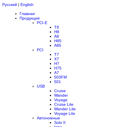
Русский
|
English
Главная
Продукция
PCI-E
T8
H8
A8
H85
A85
PCI
T7
X7
H7
H75
A7
503FM
501
USB
Cruise
Wander
Voyage
Cruise Lite
Wander Lite
Voyage Lite
Автономные
Solo II