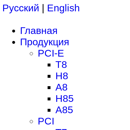
Русский
|
English
Главная
Продукция
PCI-E
T8
H8
A8
H85
A85
PCI