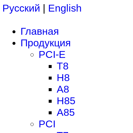
Русский
|
English
Главная
Продукция
PCI-E
T8
H8
A8
H85
A85
PCI