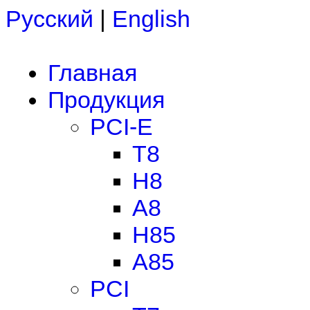
Русский
|
English
Главная
Продукция
PCI-E
T8
H8
A8
H85
A85
PCI