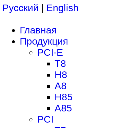
Русский
|
English
Главная
Продукция
PCI-E
T8
H8
A8
H85
A85
PCI