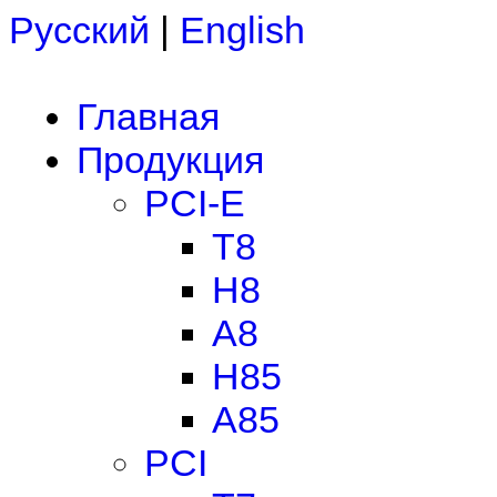
Русский
|
English
Главная
Продукция
PCI-E
T8
H8
A8
H85
A85
PCI