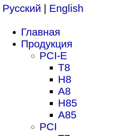
Русский
|
English
Главная
Продукция
PCI-E
T8
H8
A8
H85
A85
PCI