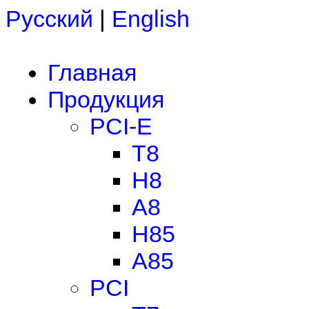
Русский
|
English
Главная
Продукция
PCI-E
T8
H8
A8
H85
A85
PCI