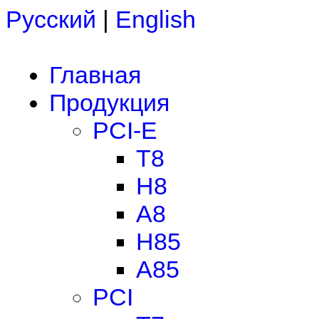
Русский
|
English
Главная
Продукция
PCI-E
T8
H8
A8
H85
A85
PCI