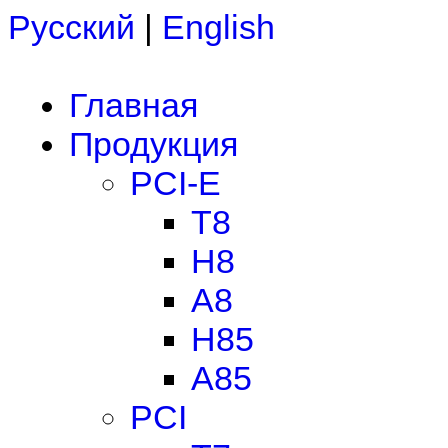
Русский
|
English
Главная
Продукция
PCI-E
T8
H8
A8
H85
A85
PCI