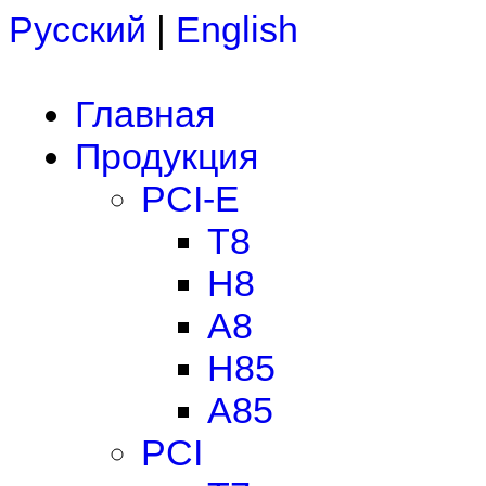
Русский
|
English
Главная
Продукция
PCI-E
T8
H8
A8
H85
A85
PCI