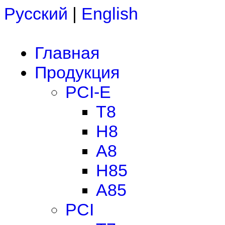
Русский
|
English
Главная
Продукция
PCI-E
T8
H8
A8
H85
A85
PCI