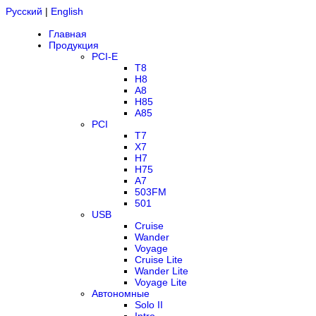
Русский
|
English
Главная
Продукция
PCI-E
T8
H8
A8
H85
A85
PCI
T7
X7
H7
H75
A7
503FM
501
USB
Cruise
Wander
Voyage
Cruise Lite
Wander Lite
Voyage Lite
Автономные
Solo II