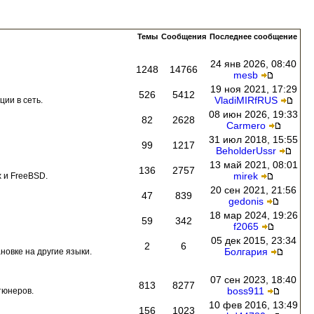
Темы
Сообщения
Последнее сообщение
24 янв 2026, 08:40
1248
14766
mesb
19 ноя 2021, 17:29
526
5412
VladiMIRfRUS
ии в сеть.
08 июн 2026, 19:33
82
2628
Carmero
31 июл 2018, 15:55
99
1217
BeholderUssr
13 май 2021, 08:01
136
2757
mirek
 и FreeBSD.
20 сен 2021, 21:56
47
839
gedonis
18 мар 2024, 19:26
59
342
f2065
05 дек 2015, 23:34
2
6
Болгария
новке на другие языки.
07 сен 2023, 18:40
813
8277
boss911
тюнеров.
10 фев 2016, 13:49
156
1023