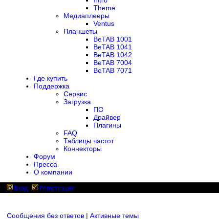
Intro
Theme
Медиаплееры
Ventus
Планшеты
BeTAB 1001
BeTAB 1041
BeTAB 1042
BeTAB 7004
BeTAB 7071
Где купить
Поддержка
Сервис
Загрузка
ПО
Драйвер
Плагины
FAQ
Таблицы частот
Коннекторы
Форум
Пресса
О компании
Вход
Регистрация
Сообщения без ответов
|
Активные темы