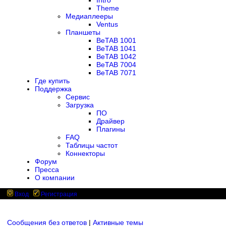
Intro
Theme
Медиаплееры
Ventus
Планшеты
BeTAB 1001
BeTAB 1041
BeTAB 1042
BeTAB 7004
BeTAB 7071
Где купить
Поддержка
Сервис
Загрузка
ПО
Драйвер
Плагины
FAQ
Таблицы частот
Коннекторы
Форум
Пресса
О компании
Вход
Регистрация
Сообщения без ответов
|
Активные темы