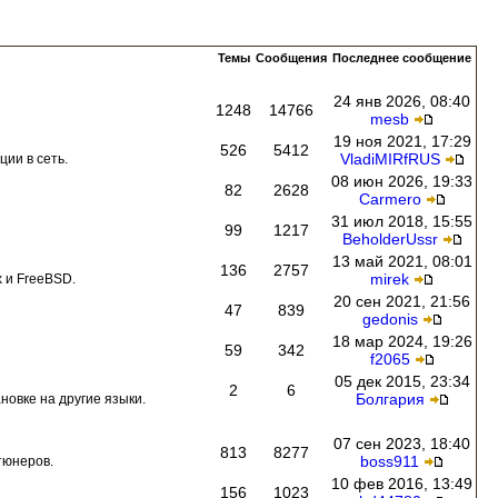
Темы
Сообщения
Последнее сообщение
24 янв 2026, 08:40
1248
14766
mesb
19 ноя 2021, 17:29
526
5412
VladiMIRfRUS
ии в сеть.
08 июн 2026, 19:33
82
2628
Carmero
31 июл 2018, 15:55
99
1217
BeholderUssr
13 май 2021, 08:01
136
2757
mirek
 и FreeBSD.
20 сен 2021, 21:56
47
839
gedonis
18 мар 2024, 19:26
59
342
f2065
05 дек 2015, 23:34
2
6
Болгария
новке на другие языки.
07 сен 2023, 18:40
813
8277
boss911
тюнеров.
10 фев 2016, 13:49
156
1023