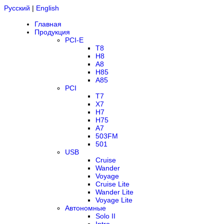
Русский
|
English
Главная
Продукция
PCI-E
T8
H8
A8
H85
A85
PCI
T7
X7
H7
H75
A7
503FM
501
USB
Cruise
Wander
Voyage
Cruise Lite
Wander Lite
Voyage Lite
Автономные
Solo II