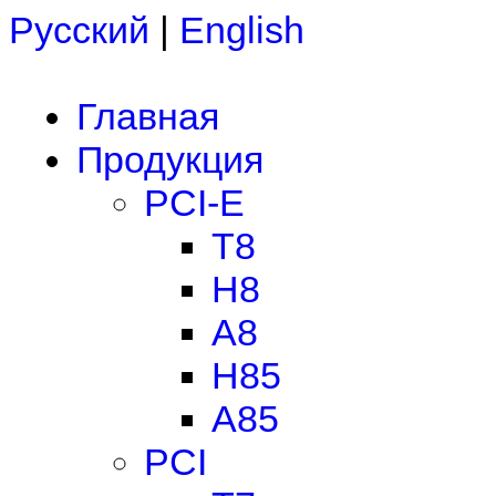
Русский
|
English
Главная
Продукция
PCI-E
T8
H8
A8
H85
A85
PCI