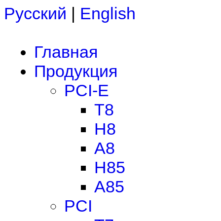
Русский
|
English
Главная
Продукция
PCI-E
T8
H8
A8
H85
A85
PCI