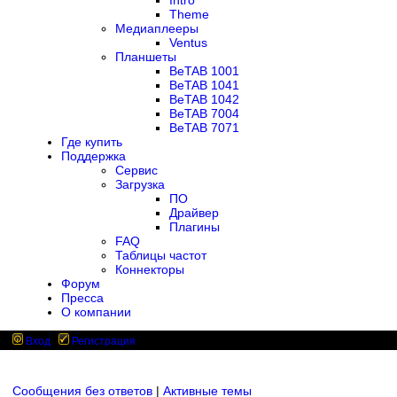
Intro
Theme
Медиаплееры
Ventus
Планшеты
BeTAB 1001
BeTAB 1041
BeTAB 1042
BeTAB 7004
BeTAB 7071
Где купить
Поддержка
Сервис
Загрузка
ПО
Драйвер
Плагины
FAQ
Таблицы частот
Коннекторы
Форум
Пресса
О компании
Вход
Регистрация
Сообщения без ответов
|
Активные темы