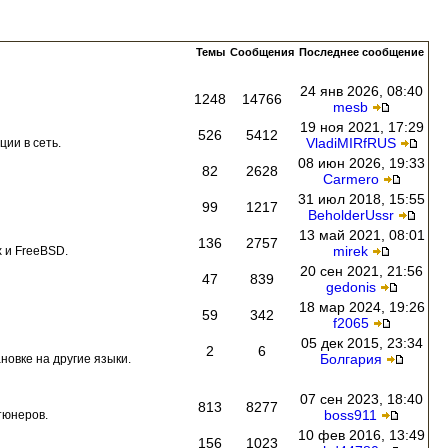
Темы
Сообщения
Последнее сообщение
24 янв 2026, 08:40
1248
14766
mesb
19 ноя 2021, 17:29
526
5412
VladiMIRfRUS
ии в сеть.
08 июн 2026, 19:33
82
2628
Carmero
31 июл 2018, 15:55
99
1217
BeholderUssr
13 май 2021, 08:01
136
2757
mirek
 и FreeBSD.
20 сен 2021, 21:56
47
839
gedonis
18 мар 2024, 19:26
59
342
f2065
05 дек 2015, 23:34
2
6
Болгария
новке на другие языки.
07 сен 2023, 18:40
813
8277
boss911
тюнеров.
10 фев 2016, 13:49
156
1023