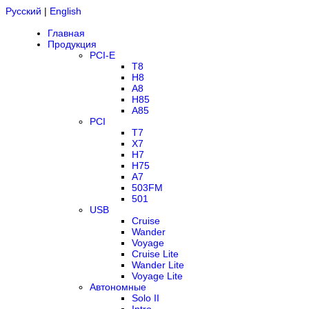
Русский
|
English
Главная
Продукция
PCI-E
T8
H8
A8
H85
A85
PCI
T7
X7
H7
H75
A7
503FM
501
USB
Cruise
Wander
Voyage
Cruise Lite
Wander Lite
Voyage Lite
Автономные
Solo II