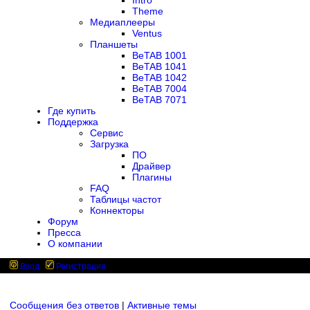
Intro
Theme
Медиаплееры
Ventus
Планшеты
BeTAB 1001
BeTAB 1041
BeTAB 1042
BeTAB 7004
BeTAB 7071
Где купить
Поддержка
Сервис
Загрузка
ПО
Драйвер
Плагины
FAQ
Таблицы частот
Коннекторы
Форум
Пресса
О компании
Вход
Регистрация
Сообщения без ответов
|
Активные темы