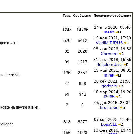
Темы
Сообщения
Последнее сообщение
24 янв 2026, 08:40
1248
14766
mesb
19 ноя 2021, 17:29
526
5412
VladiMIRfRUS
ии в сеть.
08 июн 2026, 19:33
82
2628
Carmero
31 июл 2018, 15:55
99
1217
BeholderUssr
13 май 2021, 08:01
136
2757
mirek
 и FreeBSD.
20 сен 2021, 21:56
47
839
gedonis
18 мар 2024, 19:26
59
342
f2065
05 дек 2015, 23:34
2
6
Болгария
новке на другие языки.
07 сен 2023, 18:40
813
8277
boss911
тюнеров.
10 фев 2016, 13:49
156
1023