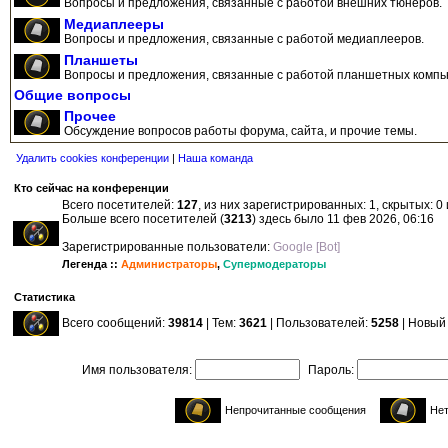
Вопросы и предложения, связанные с работой внешних тюнеров.
Медиаплееры
Вопросы и предложения, связанные с работой медиаплееров.
Планшеты
Вопросы и предложения, связанные с работой планшетных компь
Общие вопросы
Прочее
Обсуждение вопросов работы форума, сайта, и прочие темы.
Удалить cookies конференции
|
Наша команда
Кто сейчас на конференции
Всего посетителей:
127
, из них зарегистрированных: 1, скрытых: 0
Больше всего посетителей (
3213
) здесь было 11 фев 2026, 06:16
Зарегистрированные пользователи:
Google [Bot]
Легенда ::
Администраторы
,
Супермодераторы
Статистика
Всего сообщений:
39814
| Тем:
3621
| Пользователей:
5258
| Новый
Имя пользователя:
Пароль:
Непрочитанные сообщения
Нет