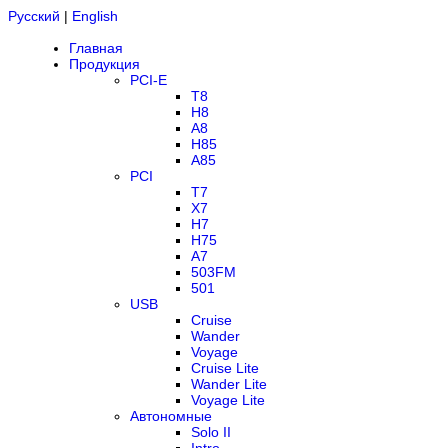
Русский
|
English
Главная
Продукция
PCI-E
T8
H8
A8
H85
A85
PCI
T7
X7
H7
H75
A7
503FM
501
USB
Cruise
Wander
Voyage
Cruise Lite
Wander Lite
Voyage Lite
Автономные
Solo II