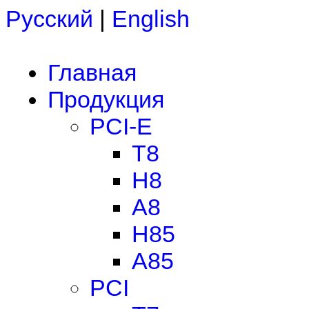
Русский
|
English
Главная
Продукция
PCI-E
T8
H8
A8
H85
A85
PCI