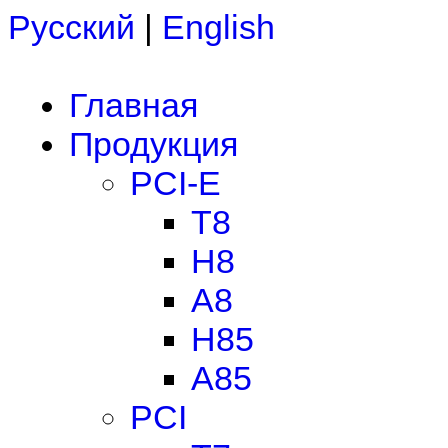
Русский
|
English
Главная
Продукция
PCI-E
T8
H8
A8
H85
A85
PCI