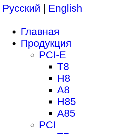
Русский
|
English
Главная
Продукция
PCI-E
T8
H8
A8
H85
A85
PCI