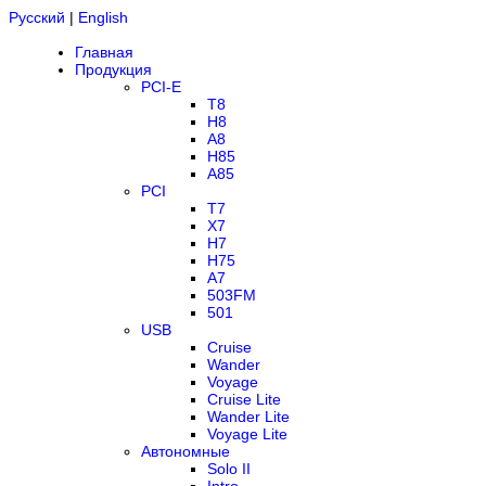
Русский
|
English
Главная
Продукция
PCI-E
T8
H8
A8
H85
A85
PCI
T7
X7
H7
H75
A7
503FM
501
USB
Cruise
Wander
Voyage
Cruise Lite
Wander Lite
Voyage Lite
Автономные
Solo II