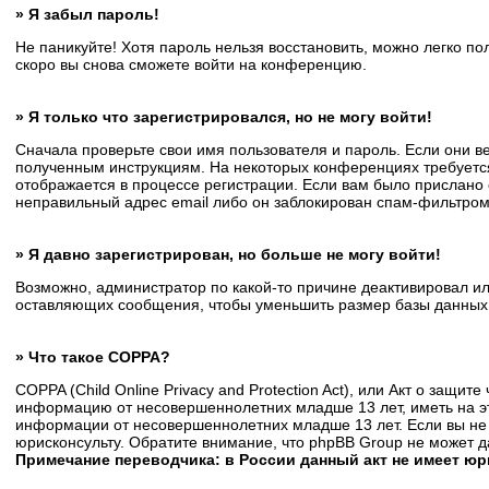
» Я забыл пароль!
Не паникуйте! Хотя пароль нельзя восстановить, можно легко п
скоро вы снова сможете войти на конференцию.
» Я только что зарегистрировался, но не могу войти!
Сначала проверьте свои имя пользователя и пароль. Если они в
полученным инструкциям. На некоторых конференциях требуется
отображается в процессе регистрации. Если вам было прислано 
неправильный адрес email либо он заблокирован спам-фильтром.
» Я давно зарегистрирован, но больше не могу войти!
Возможно, администратор по какой-то причине деактивировал и
оставляющих сообщения, чтобы уменьшить размер базы данных. Е
» Что такое COPPA?
COPPA (Child Online Privacy and Protection Act), или Акт о защи
информацию от несовершеннолетних младше 13 лет, иметь на эт
информации от несовершеннолетних младше 13 лет. Если вы не 
юрисконсульту. Обратите внимание, что phpBB Group не может 
Примечание переводчика: в России данный акт не имеет ю