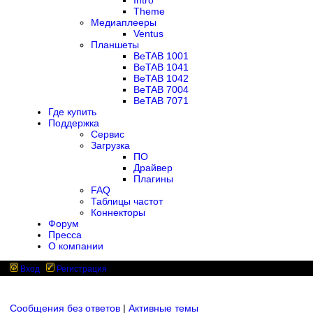
Intro
Theme
Медиаплееры
Ventus
Планшеты
BeTAB 1001
BeTAB 1041
BeTAB 1042
BeTAB 7004
BeTAB 7071
Где купить
Поддержка
Сервис
Загрузка
ПО
Драйвер
Плагины
FAQ
Таблицы частот
Коннекторы
Форум
Пресса
О компании
Вход
Регистрация
Сообщения без ответов
|
Активные темы