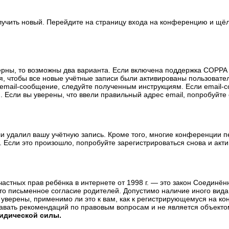
олучить новый. Перейдите на страницу входа на конференцию и щё
ерны, то возможны два варианта. Если включена поддержка COPPA и
, чтобы все новые учётные записи были активированы пользовате
email-сообщение, следуйте полученным инструкциям. Если email-с
 Если вы уверены, что ввели правильный адрес email, попробуйте
ли удалил вашу учётную запись. Кроме того, многие конференции 
сли это произошло, попробуйте зарегистрироваться снова и актив
те частных прав ребёнка в интернете от 1998 г. — это закон Соедин
о письменное согласие родителей. Допустимо наличие иного вида
уверены, применимо ли это к вам, как к регистрирующемуся на ко
давать рекомендаций по правовым вопросам и не является объекто
ридической силы.