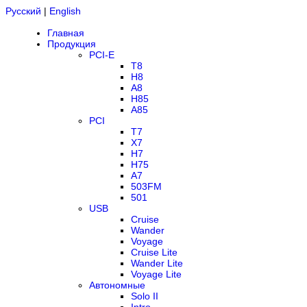
Русский
|
English
Главная
Продукция
PCI-E
T8
H8
A8
H85
A85
PCI
T7
X7
H7
H75
A7
503FM
501
USB
Cruise
Wander
Voyage
Cruise Lite
Wander Lite
Voyage Lite
Автономные
Solo II