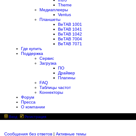
Intro
Theme
Медиаплееры
Ventus
Планшеты
BeTAB 1001
BeTAB 1041
BeTAB 1042
BeTAB 7004
BeTAB 7071
Где купить
Поддержка
Сервис
Загрузка
ПО
Драйвер
Плагины
FAQ
Таблицы частот
Коннекторы
Форум
Пресса
О компании
Вход
Регистрация
Сообщения без ответов
|
Активные темы