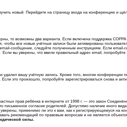
олучить новый. Перейдите на страницу входа на конференцию и щё
ерны, то возможны два варианта. Если включена поддержка COPPA и
, чтобы все новые учётные записи были активированы пользовате
email-сообщение, следуйте полученным инструкциям. Если email-с
 Если вы уверены, что ввели правильный адрес email, попробуйте
ли удалил вашу учётную запись. Кроме того, многие конференции 
сли это произошло, попробуйте зарегистрироваться снова и актив
те частных прав ребёнка в интернете от 1998 г. — это закон Соедин
о письменное согласие родителей. Допустимо наличие иного вида
уверены, применимо ли это к вам, как к регистрирующемуся на ко
давать рекомендаций по правовым вопросам и не является объекто
ридической силы.