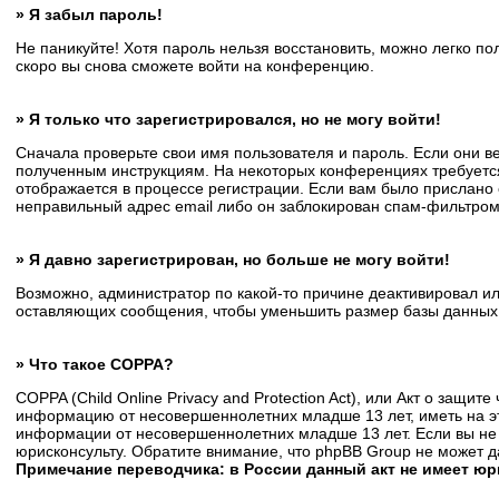
» Я забыл пароль!
Не паникуйте! Хотя пароль нельзя восстановить, можно легко п
скоро вы снова сможете войти на конференцию.
» Я только что зарегистрировался, но не могу войти!
Сначала проверьте свои имя пользователя и пароль. Если они в
полученным инструкциям. На некоторых конференциях требуется
отображается в процессе регистрации. Если вам было прислано 
неправильный адрес email либо он заблокирован спам-фильтром.
» Я давно зарегистрирован, но больше не могу войти!
Возможно, администратор по какой-то причине деактивировал и
оставляющих сообщения, чтобы уменьшить размер базы данных. Е
» Что такое COPPA?
COPPA (Child Online Privacy and Protection Act), или Акт о защи
информацию от несовершеннолетних младше 13 лет, иметь на эт
информации от несовершеннолетних младше 13 лет. Если вы не 
юрисконсульту. Обратите внимание, что phpBB Group не может 
Примечание переводчика: в России данный акт не имеет ю