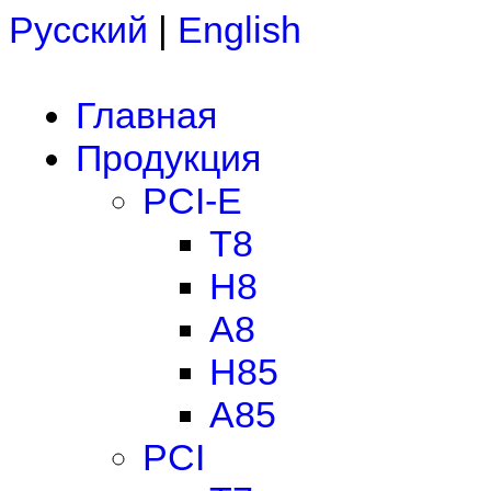
Русский
|
English
Главная
Продукция
PCI-E
T8
H8
A8
H85
A85
PCI