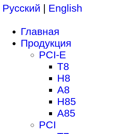
Русский
|
English
Главная
Продукция
PCI-E
T8
H8
A8
H85
A85
PCI