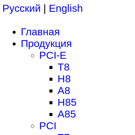
Русский
|
English
Главная
Продукция
PCI-E
T8
H8
A8
H85
A85
PCI